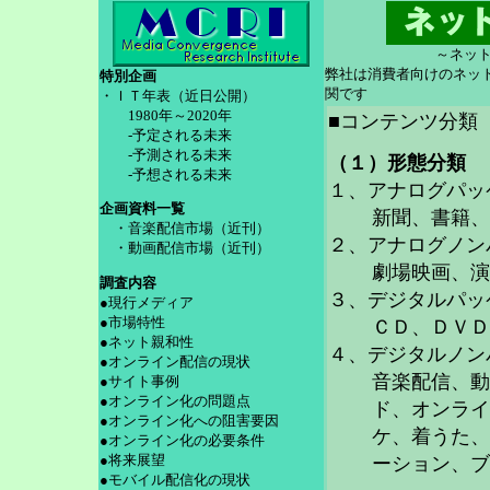
～ネッ
弊社は消費者向けのネッ
特別企画
関です
・ＩＴ年表（近日公開）
1980年～2020年
■コンテンツ分類
-予定される未来
-予測される未来
（１）形態分類
-予想される未来
１、アナログパッ
企画資料一覧
新聞、書籍、
・音楽配信市場（近刊）
２、アナログノン
・動画配信市場（近刊）
劇場映画、演
調査内容
３、デジタルパッ
●現行メディア
●市場特性
ＣＤ、ＤＶＤ
●ネット親和性
４、デジタルノン
●オンライン配信の現状
音楽配信、動
●サイト事例
●オンライン化の問題点
ド、オンライン
●オンライン化への阻害要因
ケ、着うた、
●オンライン化の必要条件
●将来展望
ーション、ブ
●モバイル配信化の現状